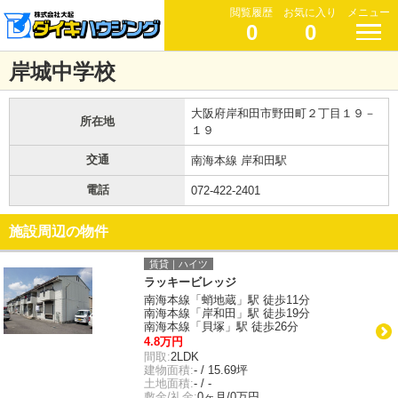
閲覧履歴
お気に入り
メニュー
0
0
岸城中学校
大阪府岸和田市野田町２丁目１９－
所在地
１９
交通
南海本線 岸和田駅
電話
072-422-2401
施設周辺の物件
賃貸｜ハイツ
ラッキービレッジ
南海本線「蛸地蔵」駅 徒歩11分
南海本線「岸和田」駅 徒歩19分
南海本線「貝塚」駅 徒歩26分
4.8万円
間取:
2LDK
建物面積:
- / 15.69坪
土地面積:
- / -
敷金/礼金:
0ヶ月/0万円