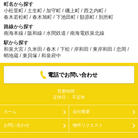
町名から探す
小松里町
/
土生町
/
加守町
/
磯上町
/
西之内町
/
春木若松町
/
春木旭町
/
下池田町
/
額原町
/
別所町
路線から探す
南海本線
/
阪和線
/
水間鉄道
/
南海電鉄泉北線
駅から探す
和泉大宮
/
久米田
/
春木
/
下松
/
岸和田
/
東岸和田
/
忠岡
/
蛸地蔵
/
東貝塚
/
和泉府中
電話でお問い合わせ
営業時間：
定休日：
不定休
ホーム
会社概要
お問い合わせ
物件リクエスト