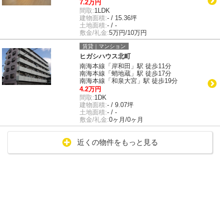
7.2万円
間取:
1LDK
建物面積:
- / 15.36坪
土地面積:
- / -
敷金/礼金:
5万円/10万円
賃貸｜マンション
ヒガシハウス北町
南海本線「岸和田」駅 徒歩11分
南海本線「蛸地蔵」駅 徒歩17分
南海本線「和泉大宮」駅 徒歩19分
4.2万円
間取:
1DK
建物面積:
- / 9.07坪
土地面積:
- / -
敷金/礼金:
0ヶ月/0ヶ月
近くの物件をもっと見る