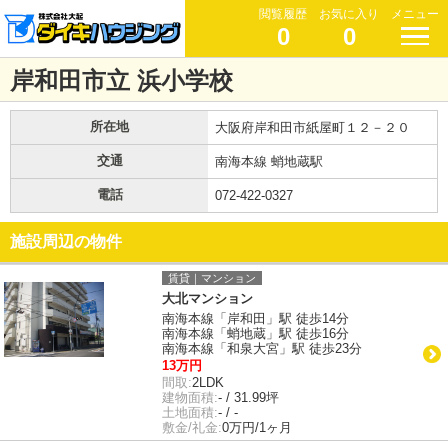
閲覧履歴
お気に入り
メニュー
0
0
岸和田市立 浜小学校
所在地
大阪府岸和田市紙屋町１２－２０
交通
南海本線 蛸地蔵駅
電話
072-422-0327
施設周辺の物件
賃貸｜マンション
大北マンション
南海本線「岸和田」駅 徒歩14分
南海本線「蛸地蔵」駅 徒歩16分
南海本線「和泉大宮」駅 徒歩23分
13万円
間取:
2LDK
建物面積:
- / 31.99坪
土地面積:
- / -
敷金/礼金:
0万円/1ヶ月