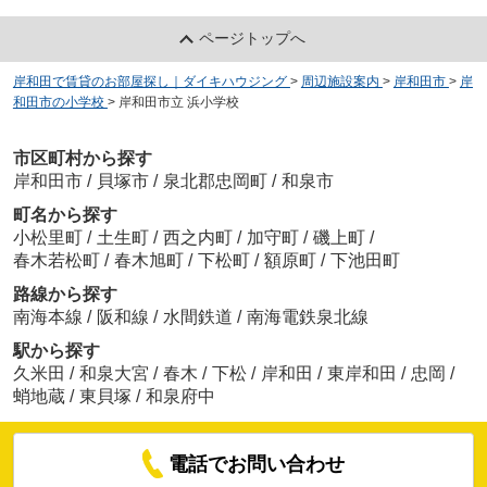
ページトップへ
岸和田で賃貸のお部屋探し｜ダイキハウジング
>
周辺施設案内
>
岸和田市
>
岸
和田市の小学校
>
岸和田市立 浜小学校
市区町村から探す
岸和田市
/
貝塚市
/
泉北郡忠岡町
/
和泉市
町名から探す
小松里町
/
土生町
/
西之内町
/
加守町
/
磯上町
/
春木若松町
/
春木旭町
/
下松町
/
額原町
/
下池田町
路線から探す
南海本線
/
阪和線
/
水間鉄道
/
南海電鉄泉北線
駅から探す
久米田
/
和泉大宮
/
春木
/
下松
/
岸和田
/
東岸和田
/
忠岡
/
蛸地蔵
/
東貝塚
/
和泉府中
電話でお問い合わせ