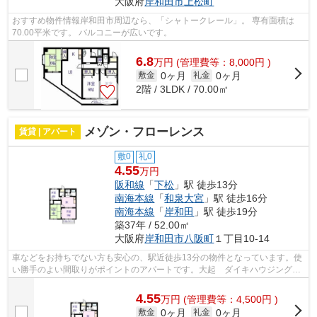
大阪府
岸和田市
上松町
おすすめ物件情報岸和田市周辺なら、「シャトークレール」。 専有面積は
70.00平米です。 バルコニーが広いです。
6.8
万
円
(管理費等：8,000円 )
0ヶ月
0ヶ月
敷金
礼金
2階 / 3LDK / 70.00㎡
メゾン・フローレンス
賃貸 | アパート
敷0
礼0
4.55
万円
阪和線
「
下松
」駅 徒歩13分
南海本線
「
和泉大宮
」駅 徒歩16分
南海本線
「
岸和田
」駅 徒歩19分
築37年 / 52.00㎡
大阪府
岸和田市
八阪町
１丁目10-14
車などをお持ちでない方も安心の、駅近徒歩13分の物件となっています。使
い勝手のよい間取りがポイントのアパートです。大起 ダイキハウジング
で、お客様のお好みの物件をお探しにな...
4.55
万
円
(管理費等：4,500円 )
0ヶ月
0ヶ月
敷金
礼金