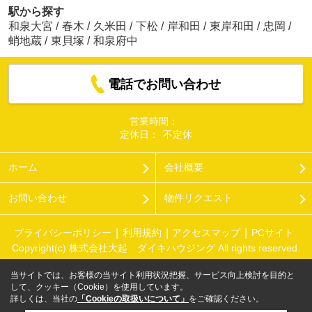
駅から探す
和泉大宮
/
春木
/
久米田
/
下松
/
岸和田
/
東岸和田
/
忠岡
/
蛸地蔵
/
東貝塚
/
和泉府中
電話でお問い合わせ
営業時間：
定休日：
不定休
ホーム
会社概要
お問い合わせ
物件リクエスト
プライバシーポリシー
利用規約
アクセスマップ
PCサイト
Copyright(c) 株式会社大起 ダイキハウジング All rights reserved.
当サイトでは、お客様の当サイト利用状況把握、サービス向上検討を目的と
して、クッキー（Cookie）を使用しています。
詳しくは、当社の
「Cookieの取扱いについて」
をご確認ください。