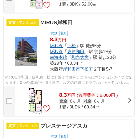
1階 / 3DK / 52.00㎡
MIRUS岸和田
賃貸 | マンション
敷0
礼0
8.3
万円
阪和線
「
下松
」駅 徒歩6分
阪和線
「
東岸和田
」駅 徒歩19分
南海本線
「
和泉大宮
」駅 徒歩20分
築29年 / 60.34㎡
大阪府
岸和田市
下松町
２丁目5-7
MIRUS岸和田：阪和線下松にも近くて便利。こちらはマンションタイプにな
ります。2つの路線が利用可能で、片方の路線にトラブルがあっても別ルー
トが使えます。朝に慌てることなく行動...
8.3
万
円
(管理費等：5,000円 )
0ヶ月
0ヶ月
敷金
礼金
1階 / 3LDK / 60.34㎡
プレステージアスカ
賃貸 | マンション
敷0
礼0