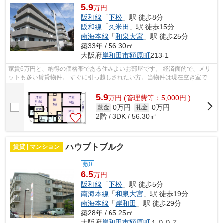
5.9
万円
阪和線
「
下松
」駅 徒歩8分
阪和線
「
久米田
」駅 徒歩15分
南海本線
「
和泉大宮
」駅 徒歩25分
築33年 / 56.30㎡
大阪府
岸和田市
額原町
213-1
家賃6万円と、納得の価格帯である住みよいお部屋です。 経済面的で、メリ
ットも多い賃貸物件。 すぐに引っ越しされたい方。当物件は現在空き室です
のでお勧めです。 敷地内に居住者用...
5.9
万
円
(管理費等：5,000円 )
0万円
0万円
敷金
礼金
2階 / 3DK / 56.30㎡
ハウプトブルク
賃貸 | マンション
敷0
6.5
万円
阪和線
「
下松
」駅 徒歩5分
南海本線
「
和泉大宮
」駅 徒歩19分
南海本線
「
岸和田
」駅 徒歩29分
築28年 / 65.25㎡
大阪府
岸和田市
額原町
１００７