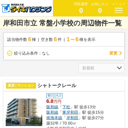
閲覧履歴
お気に入り
メニュー
0
0
岸和田市立 常盤小学校の周辺物件一覧
6
6
1～6
該当物件数
棟
空き数
件
棟を表示
変更
絞り込み条件：
なし
シャトークレール
賃貸 | マンション
敷0
礼0
6.8
万円
阪和線
「
下松
」駅 徒歩13分
阪和線
「
東岸和田
」駅 徒歩15分
南海本線
「
岸和田
」駅 徒歩27分
築32年 / 70.00㎡