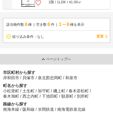
1階 / 1LDK / 41.00㎡
6
6
1～6
該当物件数
棟
空き数
件
棟を表示
変更
絞り込み条件：
なし
ページトップへ
市区町村から探す
岸和田市
/
貝塚市
/
泉北郡忠岡町
/
和泉市
町名から探す
小松里町
/
土生町
/
加守町
/
磯上町
/
春木若松町
/
春木旭町
/
西之内町
/
下池田町
/
額原町
/
別所町
路線から探す
南海本線
/
阪和線
/
水間鉄道
/
南海電鉄泉北線