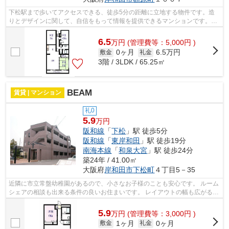
下松駅まで歩いてアクセスできる、徒歩5分の距離に立地する物件です。造
りとデザインに関して、自信をもって情報を提供できるマンションです。物
件情報が豊富な当社には、経験豊かなス...
6.5
万
円
(管理費等：5,000円 )
0ヶ月
6.5万円
敷金
礼金
3階 / 3LDK / 65.25㎡
BEAM
賃貸 | マンション
礼0
5.9
万円
阪和線
「
下松
」駅 徒歩5分
阪和線
「
東岸和田
」駅 徒歩19分
南海本線
「
和泉大宮
」駅 徒歩24分
築24年 / 41.00㎡
大阪府
岸和田市
下松町
４丁目5－35
近隣に市立常盤幼稚園があるので、小さなお子様のことも安心です。 ルーム
シェアの相談も出来る条件の良いお住まいです。 レイアウトの幅も広がる
1LDKのお部屋で楽しい生活。 この物件...
5.9
万
円
(管理費等：3,000円 )
1ヶ月
0ヶ月
敷金
礼金