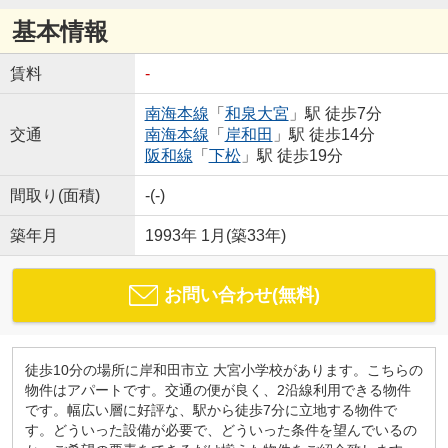
基本情報
賃料
-
南海本線
「
和泉大宮
」駅 徒歩7分
交通
南海本線
「
岸和田
」駅 徒歩14分
阪和線
「
下松
」駅 徒歩19分
間取り(面積)
-(-)
築年月
1993年 1月(築33年)
お問い合わせ(無料)
徒歩10分の場所に岸和田市立 大宮小学校があります。こちらの
物件はアパートです。交通の便が良く、2沿線利用できる物件
です。幅広い層に好評な、駅から徒歩7分に立地する物件で
す。どういった設備が必要で、どういった条件を望んでいるの