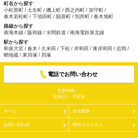
町名から探す
小松里町
/
土生町
/
磯上町
/
西之内町
/
加守町
/
春木若松町
/
下池田町
/
額原町
/
別所町
/
春木旭町
路線から探す
南海本線
/
阪和線
/
水間鉄道
/
南海電鉄泉北線
駅から探す
和泉大宮
/
春木
/
久米田
/
下松
/
岸和田
/
東岸和田
/
忠岡
/
蛸地蔵
/
東貝塚
/
貝塚
電話でお問い合わせ
営業時間：
定休日：
不定休
ホーム
会社概要
お問い合わせ
物件リクエスト