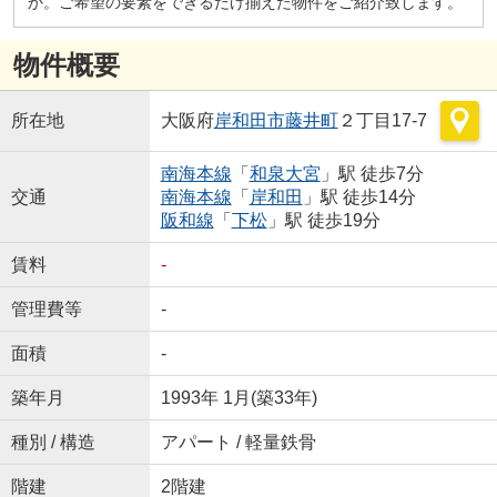
か。ご希望の要素をできるだけ揃えた物件をご紹介致します。
物件概要
所在地
大阪府
岸和田市
藤井町
２丁目17-7
南海本線
「
和泉大宮
」駅 徒歩7分
交通
南海本線
「
岸和田
」駅 徒歩14分
阪和線
「
下松
」駅 徒歩19分
賃料
-
管理費等
-
面積
-
築年月
1993年 1月(築33年)
種別 / 構造
アパート / 軽量鉄骨
階建
2階建