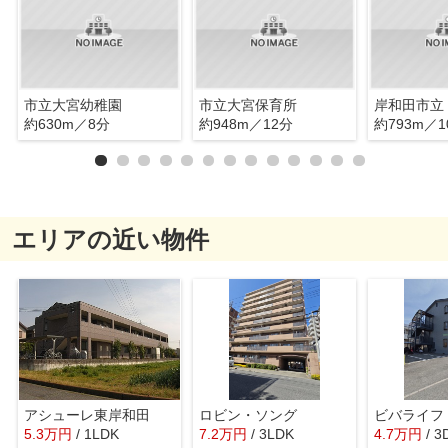
市立大宮幼稚園
市立大宮保育所
岸和田市立
約630m／8分
約948m／12分
約793m／1
エリアの近い物件
アシューレ東岸和田
ロビン・ソング
ビバライフ
5.3
万
円
/ 1LDK
7.2
万
円
/ 3LDK
4.7
万
円
/ 3