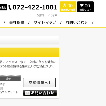
00
00
定休日：
不定休
で駅にアクセスできる、立地の良さも魅力の
めに不動産情報を集めたい方は当社スタッ
建物
空室情報へ
37年
階建
筋コンクリート