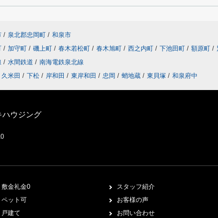
市
/
泉北郡忠岡町
/
和泉市
町
/
加守町
/
磯上町
/
春木若松町
/
春木旭町
/
西之内町
/
下池田町
/
額原町
/
線
/
水間鉄道
/
南海電鉄泉北線
久米田
/
下松
/
岸和田
/
東岸和田
/
忠岡
/
蛸地蔵
/
東貝塚
/
和泉府中
キハウジング
10
敷金礼金0
スタッフ紹介
ペット可
お客様の声
戸建て
お問い合わせ