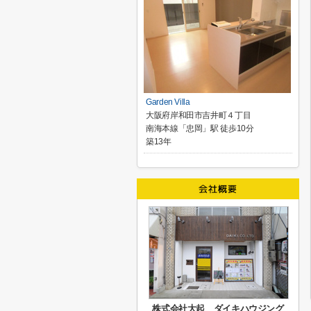
Garden Villa
大阪府岸和田市吉井町４丁目
南海本線「忠岡」駅 徒歩10分
築13年
株式会社大起 ダイキハウジング