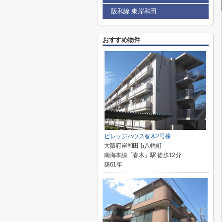
阪和線 東岸和田
おすすめ物件
ビレッジハウス春木2号棟
大阪府岸和田市八幡町
南海本線「春木」駅 徒歩12分
築61年