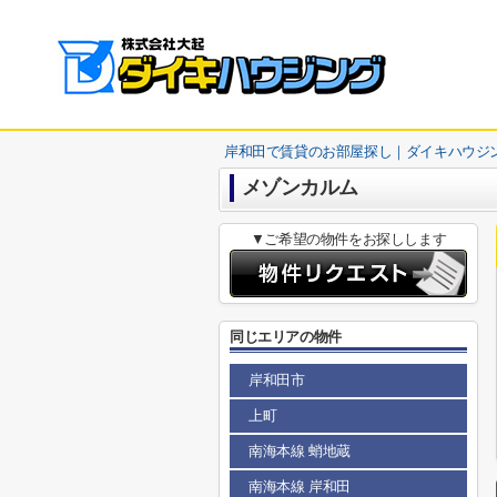
岸和田で賃貸のお部屋探し｜ダイキハウジ
メゾンカルム
▼ご希望の物件をお探しします
同じエリアの物件
岸和田市
上町
南海本線 蛸地蔵
南海本線 岸和田