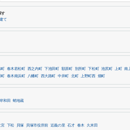
探す
建て
旭町
春木若松町
西之内町
下池田町
額原町
別所町
下松町
池尻町
上町
南
川町
春木南浜町
八幡町
西大路町
中井町
北町
上野町西
畑町
岸和田
蛸地蔵
大宮
下松
貝塚
貝塚市役所前
近義の里
石才
春木
久米田