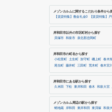
メゾンカルムに関するこだわり条件から
【賃貸特集】敷金礼金0
【賃貸特集】戸
岸和田市以外の市区町村から探す
貝塚市
和泉市
泉北郡忠岡町
岸和田市の町名から探す
小松里町
土生町
加守町
磯上町
春木
尾生町
藤井町
三田町
荒木町
春木宮
岸和田市にある駅から探す
久米田
下松
東岸和田
春木
和泉大宮
メゾンカルム周辺の駅から探す
蛸地蔵
岸和田
東岸和田
東貝塚
和泉