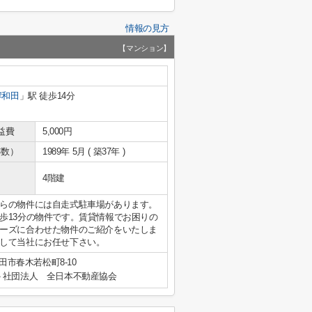
情報の見方
【マンション】
岸和田
」駅 徒歩14分
益費
5,000円
年数）
1989年 5月 ( 築37年 )
4階建
らの物件には自走式駐車場があります。
歩13分の物件です。賃貸情報でお困りの
ーズに合わせた物件のご紹介をいたしま
して当社にお任せ下さい。
田市春木若松町8-10
社団法人 全日本不動産協会