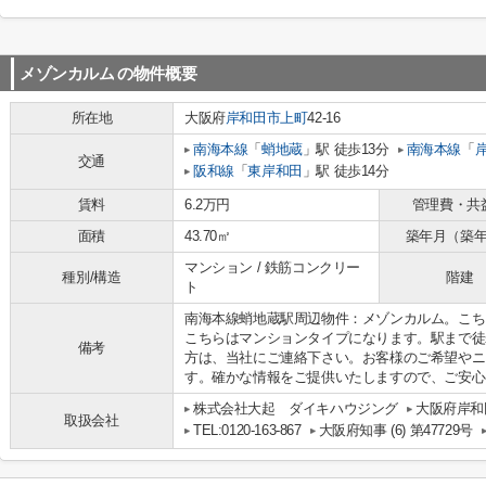
メゾンカルム
の物件概要
所在地
大阪府
岸和田市
上町
42-16
南海本線
「
蛸地蔵
」駅 徒歩13分
南海本線
「
交通
阪和線
「
東岸和田
」駅 徒歩14分
賃料
6.2万円
管理費・共
面積
43.70㎡
築年月（築
マンション / 鉄筋コンクリー
種別/構造
階建
ト
南海本線蛸地蔵駅周辺物件：メゾンカルム。こち
こちらはマンションタイプになります。駅まで徒
備考
方は、当社にご連絡下さい。お客様のご希望やニ
す。確かな情報をご提供いたしますので、ご安心
株式会社大起 ダイキハウジング
大阪府岸和
取扱会社
TEL:0120-163-867
大阪府知事 (6) 第47729号