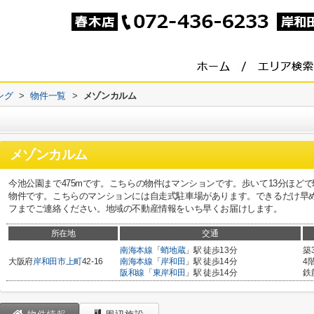
ング
>
物件一覧
>
メゾンカルム
メゾンカルム
今池公園まで475mです。こちらの物件はマンションです。歩いて13分ほど
物件です。こちらのマンションには自走式駐車場があります。できるだけ早
フまでご連絡ください。地域の不動産情報をいち早くお届けします。
所在地
交通
南海本線
「
蛸地蔵
」駅 徒歩13分
築
大阪府
岸和田市
上町
42-16
南海本線
「
岸和田
」駅 徒歩14分
4
阪和線
「
東岸和田
」駅 徒歩14分
鉄