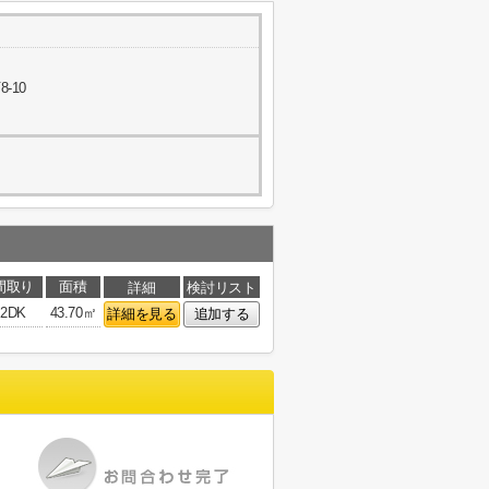
-10
間取り
面積
詳細
検討リスト
2DK
43.70㎡
詳細を見る
追加する