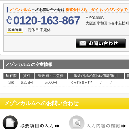
メゾンカルム
へのお問い合わせは
株式会社大起 ダイキハウジングまで
0120-163-867
〒596-0006
大阪府岸和田市春木若松町8
- 定休日:不定休
メゾンカルム
の空室情報
所在階
賃料
管理費・共益費
敷金/礼金/保証金/償却/敷引
3階
6.2万円
5,000円
/
/
/
/
0ヶ月
0ヶ月
-
-
-
メゾンカルム
へのお問い合わせ