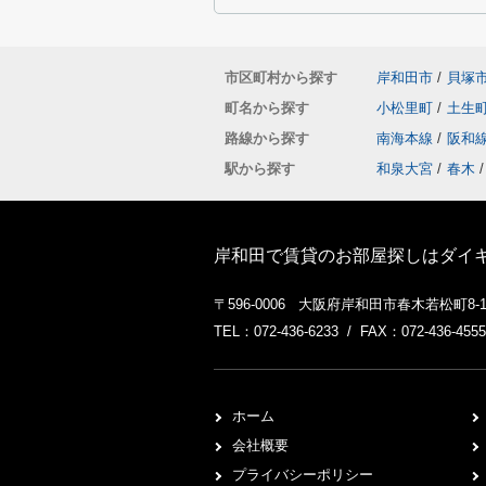
市区町村から探す
岸和田市
/
貝塚
町名から探す
小松里町
/
土生
路線から探す
南海本線
/
阪和
駅から探す
和泉大宮
/
春木
/
岸和田で賃貸のお部屋探しはダイ
〒596-0006 大阪府岸和田市春木若松町8-
TEL：072-436-6233 / FAX：072-436-4555
ホーム
会社概要
プライバシーポリシー