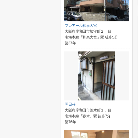
プレアール和泉大宮
大阪府岸和田市加守町２丁目
南海本線「和泉大宮」駅 徒歩5分
築37年
岡田荘
大阪府岸和田市荒木町１丁目
南海本線「春木」駅 徒歩7分
築76年