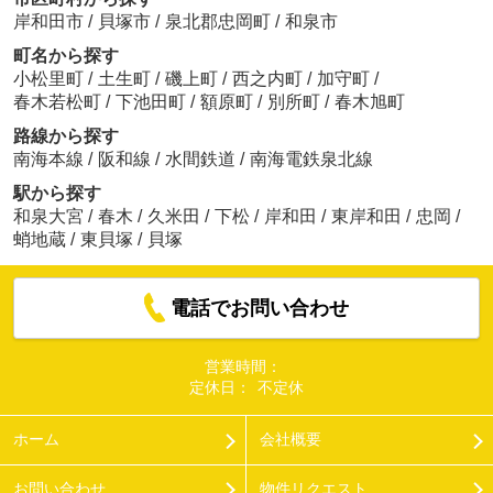
岸和田市
/
貝塚市
/
泉北郡忠岡町
/
和泉市
町名から探す
小松里町
/
土生町
/
磯上町
/
西之内町
/
加守町
/
春木若松町
/
下池田町
/
額原町
/
別所町
/
春木旭町
路線から探す
南海本線
/
阪和線
/
水間鉄道
/
南海電鉄泉北線
駅から探す
和泉大宮
/
春木
/
久米田
/
下松
/
岸和田
/
東岸和田
/
忠岡
/
蛸地蔵
/
東貝塚
/
貝塚
電話でお問い合わせ
営業時間：
定休日：
不定休
ホーム
会社概要
お問い合わせ
物件リクエスト