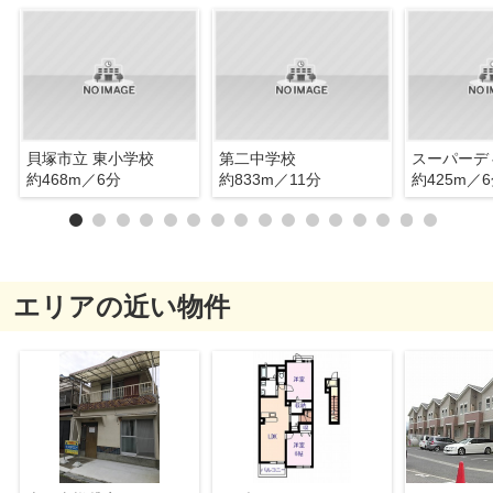
貝塚市立 東小学校
第二中学校
約468m／6分
約833m／11分
約425m／
エリアの近い物件