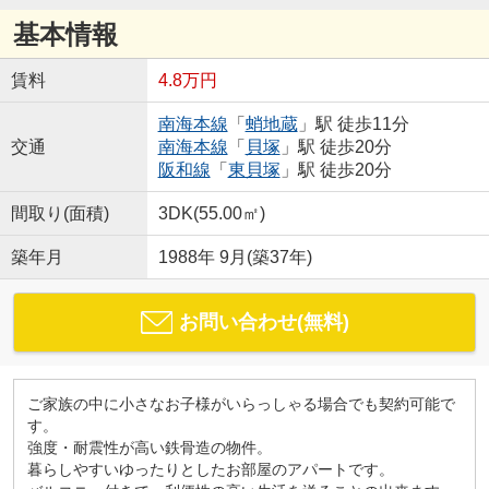
基本情報
賃料
4.8万円
南海本線
「
蛸地蔵
」駅 徒歩11分
交通
南海本線
「
貝塚
」駅 徒歩20分
阪和線
「
東貝塚
」駅 徒歩20分
間取り(面積)
3DK(55.00㎡)
築年月
1988年 9月(築37年)
お問い合わせ(無料)
ご家族の中に小さなお子様がいらっしゃる場合でも契約可能で
す。
強度・耐震性が高い鉄骨造の物件。
暮らしやすいゆったりとしたお部屋のアパートです。