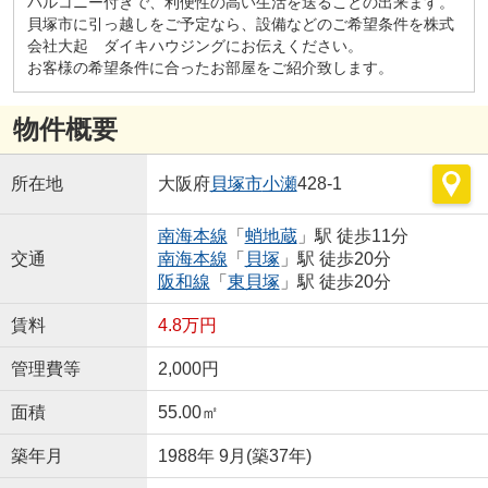
バルコニー付きで、利便性の高い生活を送ることの出来ます。
貝塚市に引っ越しをご予定なら、設備などのご希望条件を株式
会社大起 ダイキハウジングにお伝えください。
お客様の希望条件に合ったお部屋をご紹介致します。
物件概要
所在地
大阪府
貝塚市
小瀬
428-1
南海本線
「
蛸地蔵
」駅 徒歩11分
交通
南海本線
「
貝塚
」駅 徒歩20分
阪和線
「
東貝塚
」駅 徒歩20分
賃料
4.8万円
管理費等
2,000円
面積
55.00㎡
築年月
1988年 9月(築37年)