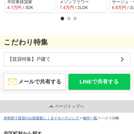
半田東様貸家
メゾンフラワー
サージュ・
4.7
万
円
/ 3DK
7.4
万
円
/ 2LDK
6.8
万
円
/ 2
こだわり特集
【賃貸特集】戸建て
メールで共有する
LINEで共有する
ページトップへ
岸和田で賃貸のお部屋探し｜ダイキハウジング
>
物件一覧
>
ハイツ川崎
市区町村から探す