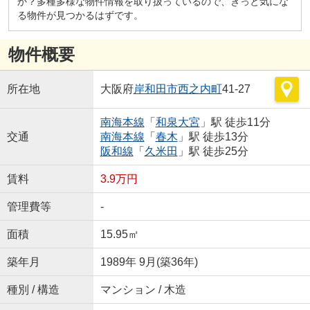
か？多種多様な物件情報を取り扱っているので、きっと気にな
る物件が見つかるはずです。
物件概要
所在地
大阪府
岸和田市
西之内町
41-27
南海本線
「
和泉大宮
」駅 徒歩11分
交通
南海本線
「
春木
」駅 徒歩13分
阪和線
「
久米田
」駅 徒歩25分
賃料
3.9万円
管理費等
-
面積
15.95㎡
築年月
1989年 9月(築36年)
種別 / 構造
マンション / 木造