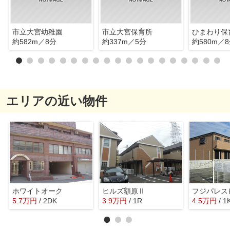
市立大宮幼稚園
市立大宮保育所
ひまわり保
約582m／8分
約337m／5分
約580m／
エリアの近い物件
ホワイトオーク
ヒルズ額原Ⅱ
フジパレス
5.7
万
円
/ 2DK
3.9
万
円
/ 1R
4.5
万
円
/ 1