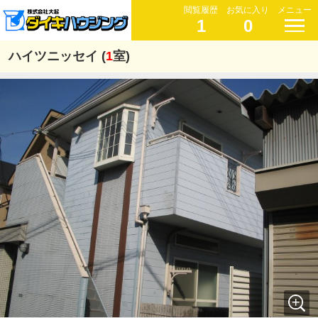
閲覧履歴
お気に入り
メニュー
1
0
ハイツニッセイ (
1
室)