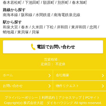
春木若松町
/
下池田町
/
額原町
/
別所町
/
春木旭町
路線から探す
南海本線
/
阪和線
/
水間鉄道
/
南海電鉄泉北線
駅から探す
和泉大宮
/
春木
/
久米田
/
下松
/
岸和田
/
東岸和田
/
忠岡
/
蛸地蔵
/
東貝塚
/
貝塚
電話でお問い合わせ
営業時間：
定休日：
不定休
ホーム
会社概要
お問い合わせ
物件リクエスト
プライバシーポリシー
利用規約
アクセスマップ
PCサイト
Copyright(c) 株式会社大起 ダイキハウジング All rights reserved.