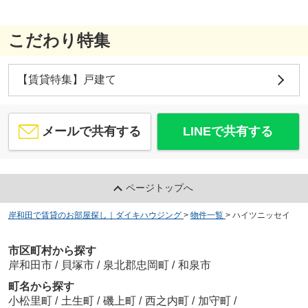
こだわり特集
【賃貸特集】戸建て
メールで共有する
LINEで共有する
ページトップへ
岸和田で賃貸のお部屋探し｜ダイキハウジング
>
物件一覧
>
ハイツニッセイ
市区町村から探す
岸和田市
/
貝塚市
/
泉北郡忠岡町
/
和泉市
町名から探す
小松里町
/
土生町
/
磯上町
/
西之内町
/
加守町
/