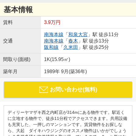
基本情報
賃料
3.9万円
南海本線
「
和泉大宮
」駅 徒歩11分
交通
南海本線
「
春木
」駅 徒歩13分
阪和線
「
久米田
」駅 徒歩25分
間取り(面積)
1K(15.95㎡)
築年月
1989年 9月(築36年)
お問い合わせ(無料)
ディリーヤマザキ西之内町店が314mにある物件です。駅近く
に立地する物件で、徒歩11分程でアクセスできます。共用設備
も充実した、一押しのマンションです。賃貸物件をお探しな
ら、大起 ダイキハウジングのオススメ物件はいかがでしょう