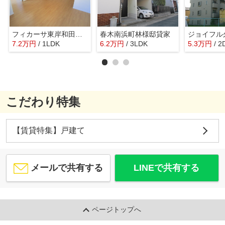
フィカーサ東岸和田Ａ棟
春木南浜町林様邸貸家
ジョイフル
7.2
万
円
/ 1LDK
6.2
万
円
/ 3LDK
5.3
万
円
/ 2
こだわり特集
【賃貸特集】戸建て
メールで共有する
LINEで共有する
ページトップへ