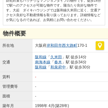
防犯対策もバッチリなマンションタイプの物件です。徒歩14分
で駅へのアクセスが可能な物件です。陽当たり良好な物件で
す。大起 ダイキハウジングでは阪和線久米田に近く、交通ア
クセス良好な不動産情報を取り扱っております。詳細情報など
が気になるのであれば、お気軽にお問い合わせください。
物件概要
所在地
大阪府
岸和田市
西大路町
170-1
阪和線
「
久米田
」駅 徒歩14分
交通
南海本線
「
春木
」駅 徒歩34分
阪和線
「
和泉府中
」駅 徒歩30分
賃料
-
管理費等
-
面積
-
築年月
1998年 4月(築28年)