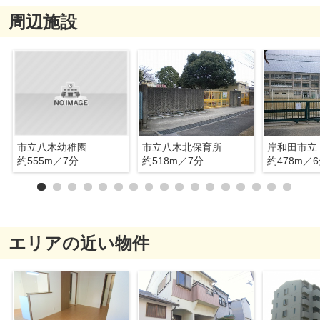
周辺施設
市立八木幼稚園
市立八木北保育所
岸和田市立
約555m／7分
約518m／7分
約478m／
エリアの近い物件