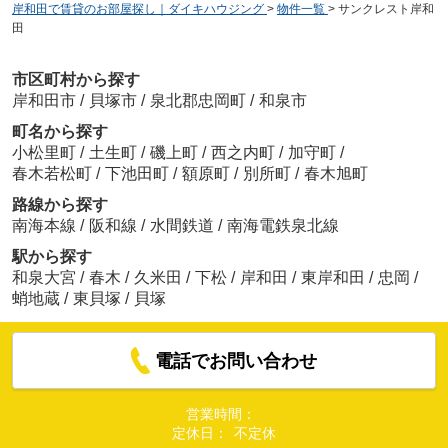
岸和田で賃貸のお部屋探し｜ダイキハウジング
>
物件一覧
>
サンクレスト岸和
田
市区町村から探す
岸和田市
/
貝塚市
/
泉北郡忠岡町
/
和泉市
町名から探す
小松里町
/
土生町
/
磯上町
/
西之内町
/
加守町
/
春木若松町
/
下池田町
/
額原町
/
別所町
/
春木旭町
路線から探す
南海本線
/
阪和線
/
水間鉄道
/
南海電鉄泉北線
駅から探す
和泉大宮
/
春木
/
久米田
/
下松
/
岸和田
/
東岸和田
/
忠岡
/
蛸地蔵
/
東貝塚
/
貝塚
電話でお問い合わせ
営業時間：
定休日：
不定休