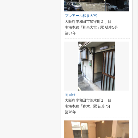
プレアール和泉大宮
大阪府岸和田市加守町２丁目
南海本線「和泉大宮」駅 徒歩5分
築37年
岡田荘
大阪府岸和田市荒木町１丁目
南海本線「春木」駅 徒歩7分
築76年