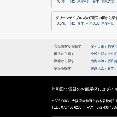
久米田
下松
東岸和田
春木
和泉大宮
グリーンゲイブルズ大町周辺の駅から探
久米田
下松
春木
和泉大宮
東岸和田
市区町村から探す
岸和田市
/
貝塚
町名から探す
小松里町
/
土生
路線から探す
南海本線
/
阪和
駅から探す
和泉大宮
/
春木
/
岸和田で賃貸のお部屋探しはダイ
〒596-0006 大阪府岸和田市春木若松町8-
TEL：072-436-6233 / FAX：072-436-4555