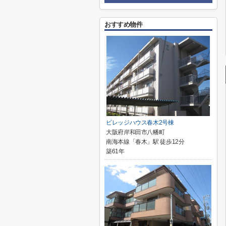
おすすめ物件
ビレッジハウス春木2号棟
大阪府岸和田市八幡町
南海本線「春木」駅 徒歩12分
築61年