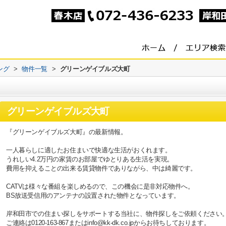
ング
>
物件一覧
>
グリーンゲイブルズ大町
グリーンゲイブルズ大町
『グリーンゲイブルズ大町』の最新情報。
一人暮らしに適したお住まいで快適な生活がおくれます。
うれしい4.2万円の家賃のお部屋でゆとりある生活を実現。
費用を抑えることの出来る賃貸物件でありながら、中は綺麗です。
CATVは様々な番組を楽しめるので、この機会に是非対応物件へ。
BS放送受信用のアンテナの設置された物件となっています。
岸和田市での住まい探しをサポートする当社に、物件探しをご依頼ください
ご連絡は0120-163-867またはinfo@kk-dk.co.jpからお待ちしております。