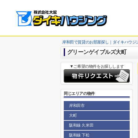
岸和田で賃貸のお部屋探し｜ダイキハウジ
グリーンゲイブルズ大町
▼ご希望の物件をお探しします
同じエリアの物件
岸和田市
大町
阪和線 久米田
阪和線 下松