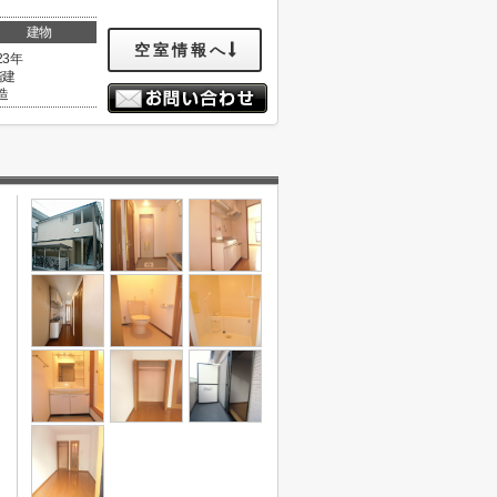
建物
空室情報へ
23年
階建
造