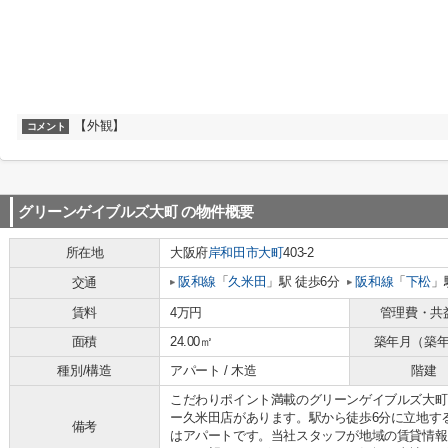
【外観】
コメント
グリーンゲイブルズ大町
の物件概要
所在地
大阪府
岸和田市
大町
403-2
阪和線
「
久米田
」駅 徒歩6分
阪和線
「
下松
」
交通
賃料
4万円
管理費・共
面積
24.00㎡
築年月（築
種別/構造
アパート / 木造
階建
こだわりポイント満載のグリーンゲイブルズ大町
ー久米田店があります。駅から徒歩6分に立地す
備考
はアパートです。当社スタッフが地域の賃貸情報