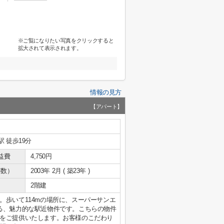
※ご覧になりたい写真をクリックすると
拡大されて表示されます。
情報の見方
【アパート】
駅 徒歩19分
益費
4,750円
年数）
2003年 2月 ( 築23年 )
2階建
。歩いて114mの場所に、スーパーサンエ
る、魅力的な駅近物件です。こちらの物件
をご提供いたします。お客様のこだわり