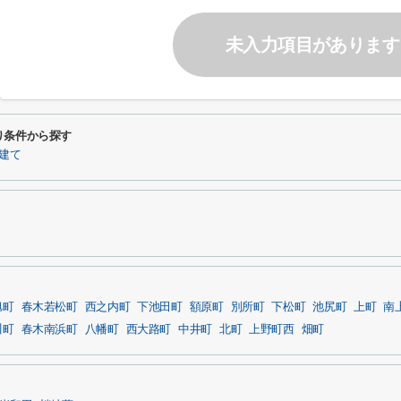
未入力項目があります
り条件から探す
建て
旭町
春木若松町
西之内町
下池田町
額原町
別所町
下松町
池尻町
上町
南
川町
春木南浜町
八幡町
西大路町
中井町
北町
上野町西
畑町