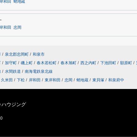
岸和田
蛸地蔵
す
岸和田
忠岡
市
/
泉北郡忠岡町
/
和泉市
町
/
加守町
/
磯上町
/
春木若松町
/
春木旭町
/
西之内町
/
下池田町
/
額原町
/
線
/
水間鉄道
/
南海電鉄泉北線
久米田
/
下松
/
岸和田
/
東岸和田
/
忠岡
/
蛸地蔵
/
東貝塚
/
和泉府中
キハウジング
10