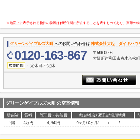
※地図上に表示される物件の位置は付近住所に所在することを表すものであり、実際の物
グリーンゲイブルズ大町
へのお問い合わせは
株式会社大起 ダイキハウ
0120-163-867
〒596-0006
大阪府岸和田市春木若松町8
- 定休日:不定休
グリーンゲイブルズ大町
の空室情報
所在階
賃料
管理費・共益費
敷金/礼金/保証金/償却/敷引
2階
4万円
4,750円
/
/
/
/
0ヶ月
0ヶ月
-
-
-