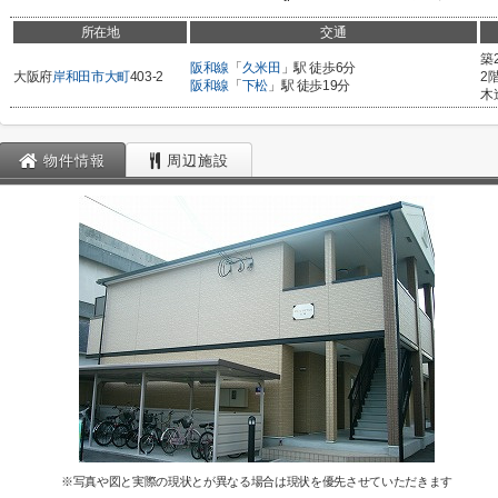
所在地
交通
築
阪和線
「
久米田
」駅 徒歩6分
大阪府
岸和田市
大町
403-2
2
阪和線
「
下松
」駅 徒歩19分
木
物件情報
周辺施設
※写真や図と実際の現状とが異なる場合は現状を優先させていただきます